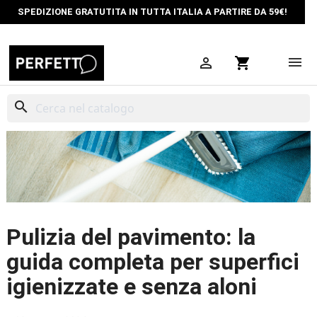
SPEDIZIONE GRATUTITA IN TUTTA ITALIA A PARTIRE DA 59€!

shopping_cart
search
Pulizia del pavimento: la
guida completa per superfici
igienizzate e senza aloni