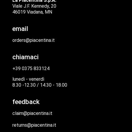
La Piacentina S.p.A.
Viale J.F. Kennedy, 20
46019 Viadana, MN
email
orders@piacentina.it
chiamaci
+39 0375 833124
lunedì - venerdì
8.30 -12.30 / 14.30 - 18.00
feedback
claim@piacentina.it
returns@piacentina.it