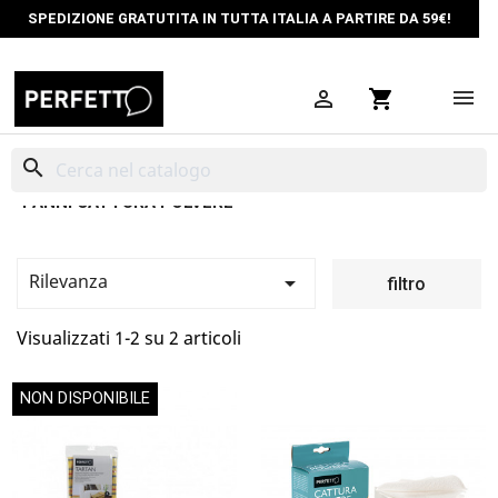
SPEDIZIONE GRATUTITA IN TUTTA ITALIA A PARTIRE DA 59€!

shopping_cart
search
PANNI CATTURA POLVERE
Rilevanza

filtro
Visualizzati 1-2 su 2 articoli
NON DISPONIBILE