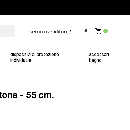

shopping_cart
sei un rivenditore?
(0)
dispositivi di protezione
accessori
individuale
bagno
tona - 55 cm.