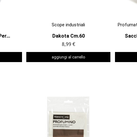

ANTEPRIMA
Scope industriali
Profumato
er...
Dakota Cm.60
Sacc
8,99 €
aggiungi al carrello