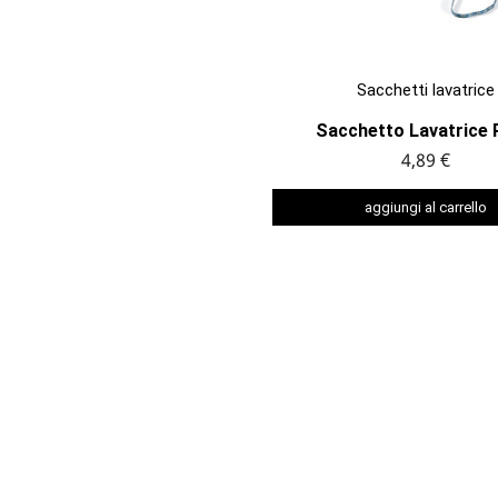

ANTEPRIMA
Sacchetti lavatrice
Sacchetto Lavatrice P
4,89 €
aggiungi al carrello