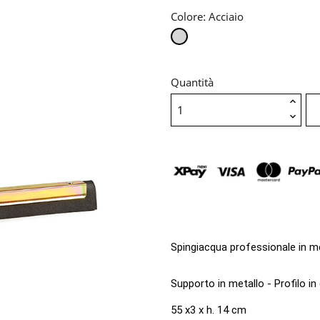
Colore: Acciaio
Acciaio
Quantità
Spingiacqua professionale in me
Supporto in metallo - Profilo in
55 x3 x h. 14 cm