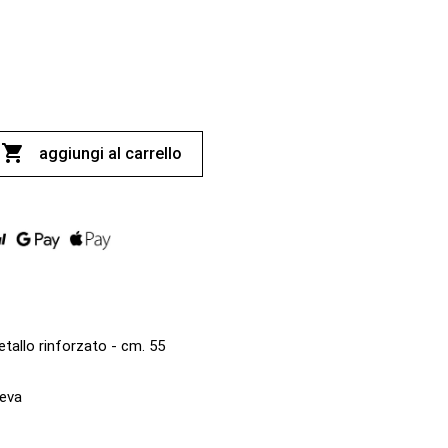

aggiungi al carrello
tallo rinforzato - cm. 55
 eva