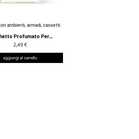

ANTEPRIMA
ri ambienti, armadi, cassetti
hetto Profumato Per...
2,49 €
aggiungi al carrello