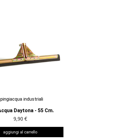

ANTEPRIMA
pingiacqua industriali
Acqua Daytona - 55 Cm.
9,90 €
aggiungi al carrello