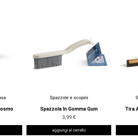

ANTEPRIMA
asa
Spazzole e scopini
S
Cosmo
Spazzola In Gomma Gum
Tira 
3,99 €
aggiungi al carrello