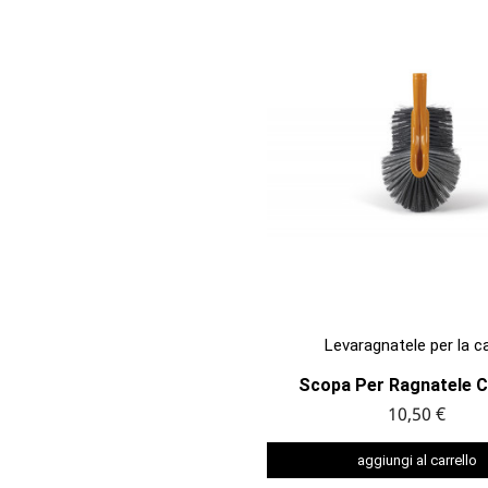

ANTEPRIMA
Levaragnatele per la c
Scopa Per Ragnatele 
10,50 €
aggiungi al carrello