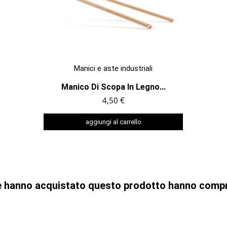

ANTEPRIMA
Manici e aste industriali
Manico Di Scopa In Legno...
4,50 €
aggiungi al carrello
che hanno acquistato questo prodotto hanno comp