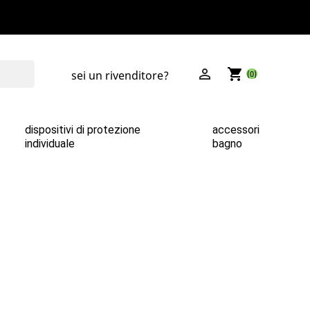

shopping_cart
sei un rivenditore?
(0)
dispositivi di protezione
accessori
individuale
bagno