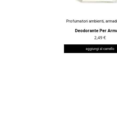

ANTEPRIMA
Profumatori ambienti, armadi
Deodorante Per Armad
2,49 €
aggiungi al carrello