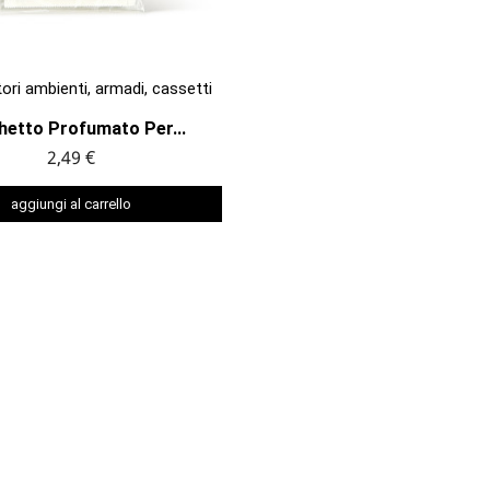

ANTEPRIMA
ri ambienti, armadi, cassetti
hetto Profumato Per...
2,49 €
aggiungi al carrello