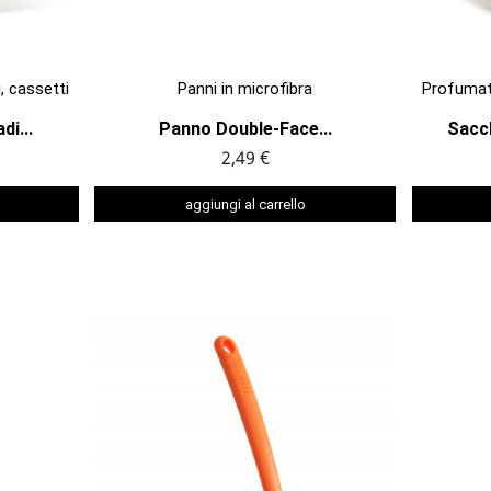

ANTEPRIMA
, cassetti
Panni in microfibra
Profumato
i...
Panno Double-Face...
Sacc
2,49 €
aggiungi al carrello