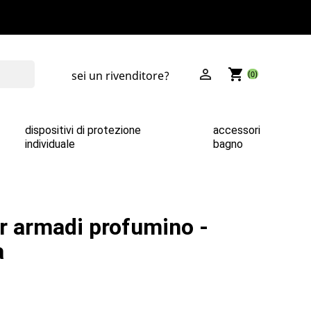

shopping_cart
sei un rivenditore?
(0)
dispositivi di protezione
accessori
individuale
bagno
r armadi profumino -
a