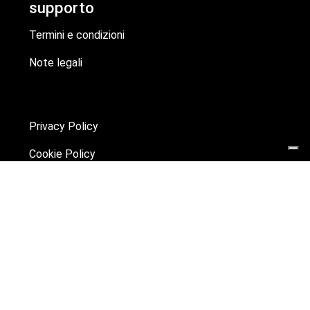
supporto
Termini e condizioni
Note legali
Privacy Policy
Cookie Policy
dove siamo
La Piacentina S.p.A.
Viale J.F. Kennedy, 20
46019 Viadana, MN