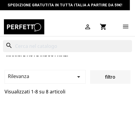
SPEDIZIONE GRATUTITA IN TUTTA ITALIA A PARTIRE DA 59€!

shopping_cart
search
MANICI E ASTE INDUSTRIALI
Rilevanza

filtro
Visualizzati 1-8 su 8 articoli