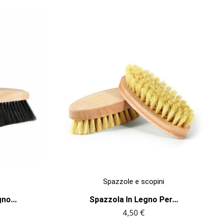

ANTEPRIMA
Spazzole e scopini
no...
Spazzola In Legno Per...
4,50 €