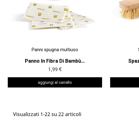

ANTEPRIMA
Panni spugna multiuso
Panno In Fibra Di Bambù...
Spaz
1,99 €
aggiungi al carrello
Visualizzati 1-22 su 22 articoli