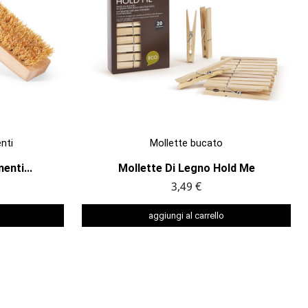

ANTEPRIMA
nti
Mollette bucato
nti...
Mollette Di Legno Hold Me
3,49 €
aggiungi al carrello