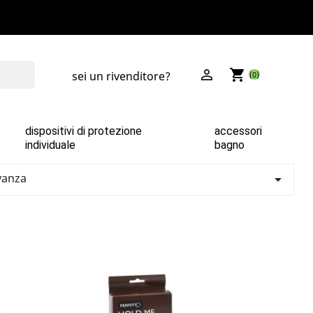

shopping_cart
sei un rivenditore?
(0)
dispositivi di protezione
accessori
individuale
bagno
vanza
