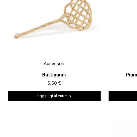

ANTEPRIMA
Accessori
Battipanni
Piumi
6,50 €
aggiungi al carrello