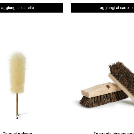
aggiungi al carrello
aggiungi al carrello


ANTEPRIMA
ANTEPRIMA
Piumini polvere
Spazzole lavapavime