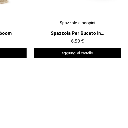

ANTEPRIMA
Spazzole e scopini
mboom
Spazzola Per Bucato In...
6,50 €
aggiungi al carrello