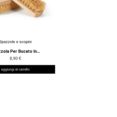

ANTEPRIMA
Spazzole e scopini
zola Per Bucato In...
8,90 €
aggiungi al carrello