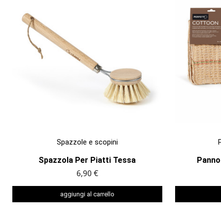

ANTEPRIMA
Spazzole e scopini
Spazzola Per Piatti Tessa
Panno 
6,90 €
aggiungi al carrello