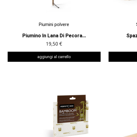

ANTEPRIMA
Piumini polvere
Piumino In Lana Di Pecora...
Spaz
19,50 €
aggiungi al carrello