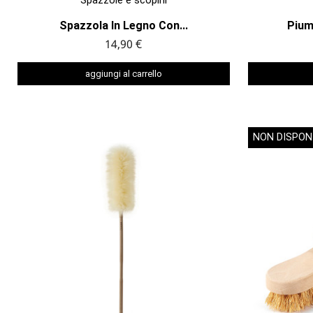
Spazzola In Legno Con...
Piumi
14,90 €
aggiungi al carrello
NON DISPONI