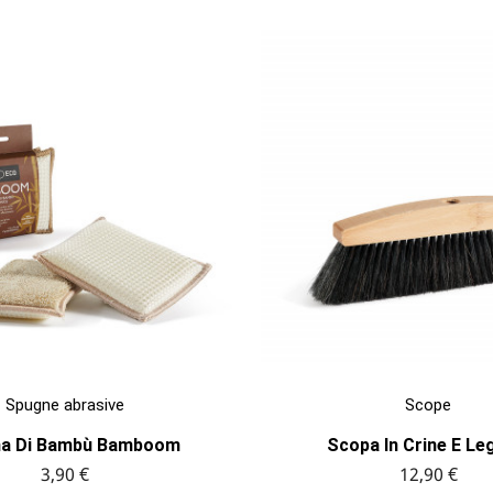


ANTEPRIMA
ANTEPRIMA
Spugne abrasive
Scope
a Di Bambù Bamboom
Scopa In Crine E Leg
3,90 €
12,90 €