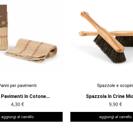


ANTEPRIMA
ANTEPRIMA
Panni per pavimenti
Spazzole e scopin
Pavimenti In Cotone...
Spazzola In Crine Mi
4,30 €
9,90 €
aggiungi al carrello
aggiungi al carrello