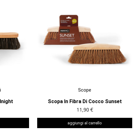

ANTEPRIMA
i
Scope
dnight
Scopa In Fibra Di Cocco Sunset
11,90 €
aggiungi al carrello