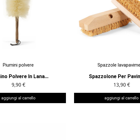


ANTEPRIMA
ANTEPRIMA
Piumini polvere
Spazzole lavapavime
no Polvere In Lana...
Spazzolone Per Pavime
9,90 €
13,90 €
aggiungi al carrello
aggiungi al carrello