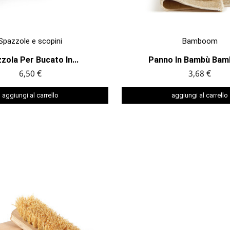


ANTEPRIMA
ANTEPRIMA
Spazzole e scopini
Bamboom
zola Per Bucato In...
Panno In Bambù Ba
6,50 €
3,68 €
aggiungi al carrello
aggiungi al carrello