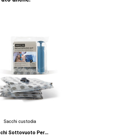

ANTEPRIMA
Sacchi custodia
chi Sottovuoto Per...