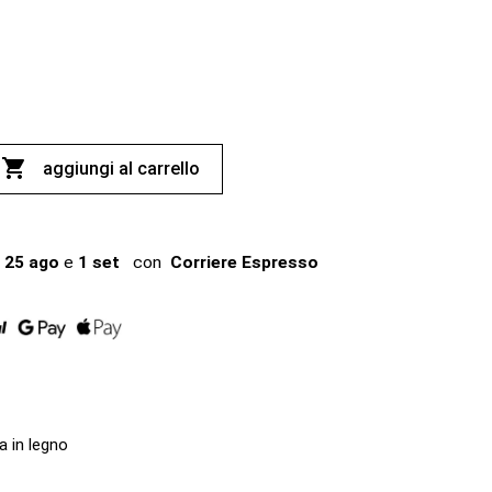

aggiungi al carrello
25 ago
e
1 set
con
Corriere Espresso
a in legno