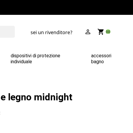

shopping_cart
sei un rivenditore?
(0)
dispositivi di protezione
accessori
individuale
bagno
 e legno midnight
E