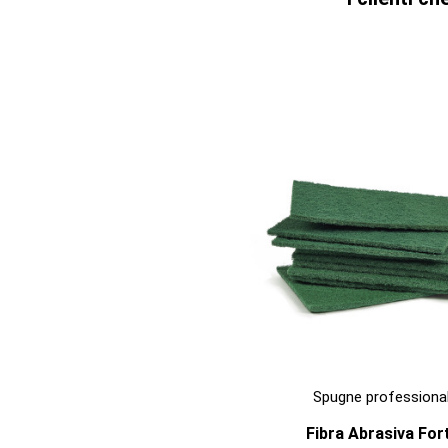

ANTEPRIMA
Spugne professional
Fibra Abrasiva For