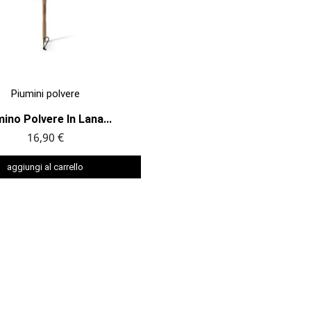

ANTEPRIMA
Piumini polvere
ino Polvere In Lana...
16,90 €
aggiungi al carrello