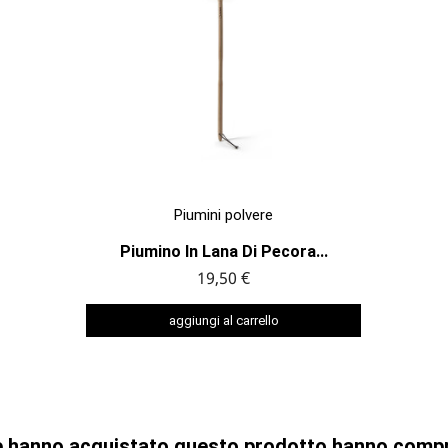

ANTEPRIMA
Piumini polvere
Piumino In Lana Di Pecora...
19,50 €
aggiungi al carrello
che hanno acquistato questo prodotto hanno comp