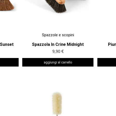

ANTEPRIMA
Spazzole e scopini
 Sunset
Spazzola In Crine Midnight
Pium
9,90 €
aggiungi al carrello