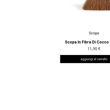

ANTEPRIMA
Scope
Scopa In Fibra Di Cocco
11,90 €
aggiungi al carrello