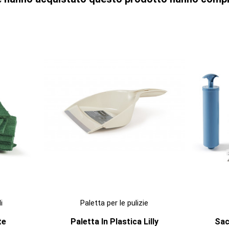

ANTEPRIMA
i
Paletta per le pulizie
te
Paletta In Plastica Lilly
Sac