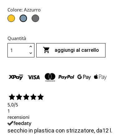
Colore: Azzurro
Giallo
Grigio
Azzurro
Quantità

aggiungi al carrello
5,0
/5
1
recensioni
secchio in plastica con strizzatore, da12 l.