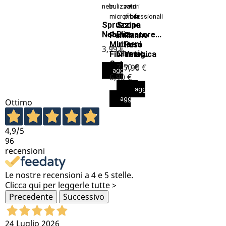
nebulizzatori
in
vetri
microfibra
professionali
Spruzzino
Scopa
Nebulizzatore...
Per
Panni
Panno
Interni
Multiuso
Per
3,99 €
Classic
Fibramagica
Vetri...
Set
7,50 €
7,90 €
aggiungi al carrello
6,90 €
aggiungi al carrello
aggiungi al carrello
aggiungi al carrello
Ottimo
4,9
/5
96
recensioni
Le nostre recensioni a 4 e 5 stelle.
Clicca qui per leggerle tutte >
Precedente
Successivo
24 Luglio 2026