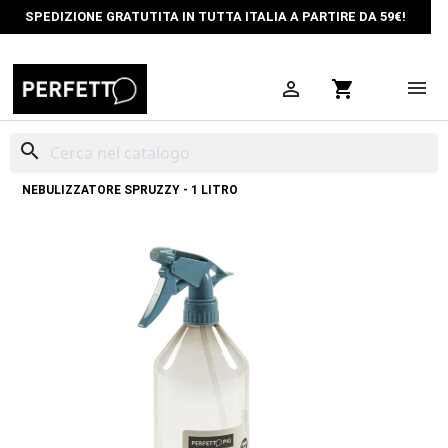
SPEDIZIONE GRATUTITA IN TUTTA ITALIA A PARTIRE DA 59€!

shopping_cart
search
HOME
LAVA&STIRA
SPRUZZINI NEBULIZZATORI
SPRUZZINO
NEBULIZZATORE SPRUZZY - 1 LITRO