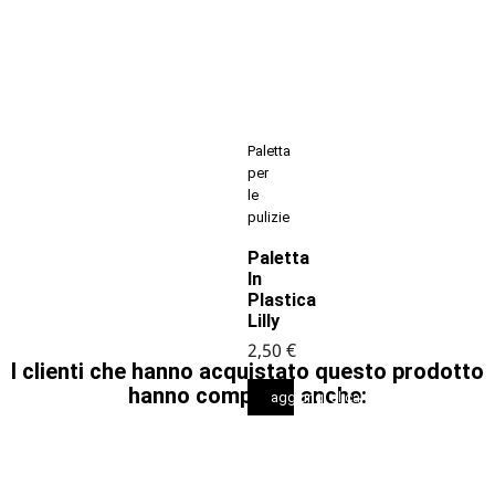
Paletta
per
le
pulizie
Paletta
In
Plastica
Lilly
2,50 €
I clienti che hanno acquistato questo prodotto
hanno comprato anche:
aggiungi al carrello