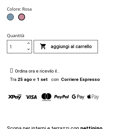
Colore: Rosa
Azzurro
Rosa
Quantità

aggiungi al carrello
Ordina ora e ricevilo il...
Tra
25 ago
e
1 set
con
Corriere Espresso
Scopa per interni e terrazzi con
pettinino