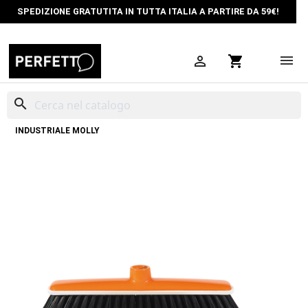
SPEDIZIONE GRATUTITA IN TUTTA ITALIA A PARTIRE DA 59€!

shopping_cart
search
HOME
PULIZIA PROFESSIONALE
SCOPE INDUSTRIALI
SCOPA
INDUSTRIALE MOLLY