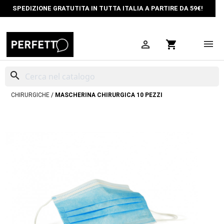
SPEDIZIONE GRATUTITA IN TUTTA ITALIA A PARTIRE DA 59€!

shopping_cart
search
HOME
DISPOSITIVI DI PROTEZIONE INDIVIDUALE
MASCHERINE FFP2 E
CHIRURGICHE
MASCHERINA CHIRURGICA 10 PEZZI