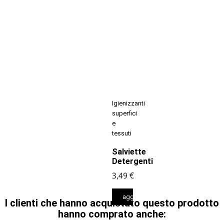
Igienizzanti
superfici
e
tessuti
Salviette
Detergenti
3,49 €
aggiungi al carrello
I clienti che hanno acquistato questo prodotto
hanno comprato anche: