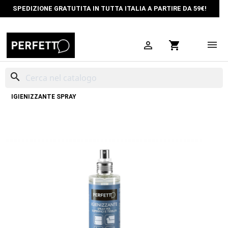
SPEDIZIONE GRATUTITA IN TUTTA ITALIA A PARTIRE DA 59€!

shopping_cart
search
HOME
PULIZIA CASA
IGIENIZZANTI SUPERFICI E TESSUTI
IGIENIZZANTE SPRAY