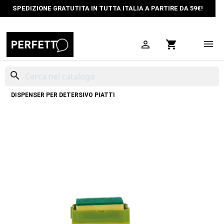
SPEDIZIONE GRATUTITA IN TUTTA ITALIA A PARTIRE DA 59€!

shopping_cart
search
HOME
ARTICOLI PER LA CUCINA
DISPENSER SAPONE CUCINA
DISPENSER PER DETERSIVO PIATTI