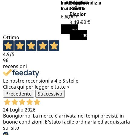
Umido
Industriale
Alzaimmondizia
Doppio
Gino
In...
Robusto
Strato
-...
Bicolor
6,50 €
4,99 €
12,90 €
3,49 €
aggiungi al carrello
aggiungi al carrello
aggiungi al carrello
aggiungi al carrello
Ottimo
4,9
/5
96
recensioni
Le nostre recensioni a 4 e 5 stelle.
Clicca qui per leggerle tutte >
Precedente
Successivo
24 Luglio 2026
Buongiorno. La merce è arrivata nei tempi previsti, in
buone condizioni. E'stato facile ordinarla ed acquistarla
sul sito