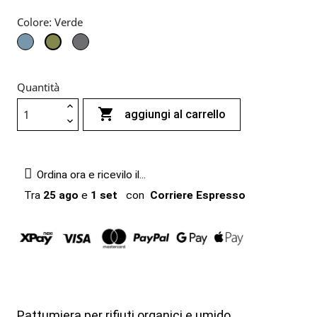
Colore: Verde
Azzurro
Grigio
Verde
Quantità

aggiungi al carrello
Ordina ora e ricevilo il...
Tra
25 ago
e
1 set
con
Corriere Espresso
Pattumiera per rifiuti organici e umido