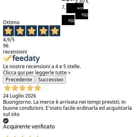
2,49 €
7,50 €
aggiungi al carrello
aggiungi al carrello
aggiungi al carrello
aggiungi al carrello
Ottimo
4,9
/5
96
recensioni
Le nostre recensioni a 4 e 5 stelle.
Clicca qui per leggerle tutte >
Precedente
Successivo
24 Luglio 2026
Buongiorno. La merce è arrivata nei tempi previsti, in
buone condizioni. E'stato facile ordinarla ed acquistarla
sul sito
Acquirente verificato