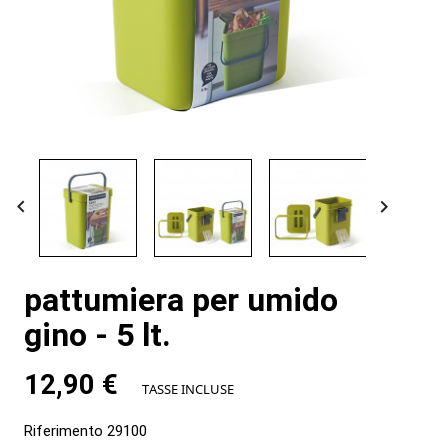


pattumiera per umido
gino - 5 lt.
12,90 €
TASSE INCLUSE
Riferimento
29100