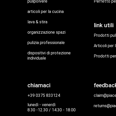
pulipolvere
Perfetto pe
articoli per la cucina
lava & stira
link utili
organizzazione spazi
Prodotti pul
pulizia professionale
Articoli per 
dispositivi di protezione
Prodotti per
individuale
chiamaci
feedbac
+39 0375 833124
claim@piacen
lunedì - venerdì
returns@piac
8.30 -12.30 / 14.30 - 18.00