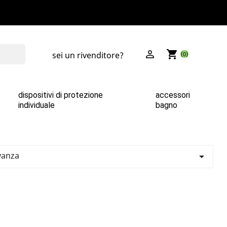

shopping_cart
sei un rivenditore?
(0)
dispositivi di protezione
accessori
individuale
bagno
vanza
