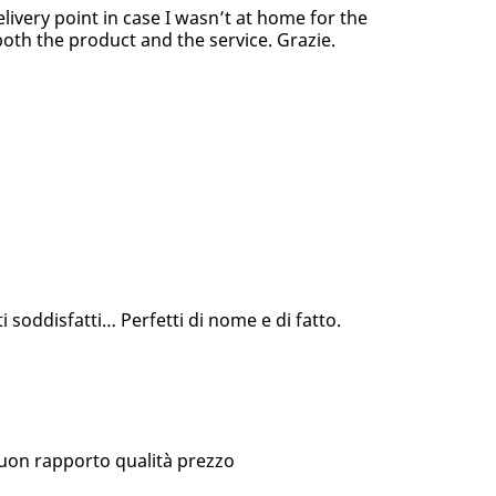
elivery point in case I wasn’t at home for the
both the product and the service. Grazie.
 soddisfatti… Perfetti di nome e di fatto.
buon rapporto qualità prezzo