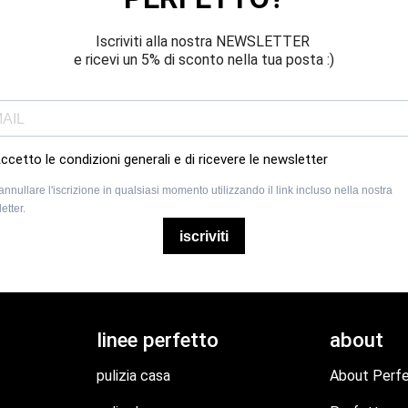
Iscriviti alla nostra NEWSLETTER 
e ricevi un 5% di sconto nella tua posta :)
ccetto le condizioni generali e di ricevere le newsletter
annullare l'iscrizione in qualsiasi momento utilizzando il link incluso nella nostra
etter.
iscriviti
linee perfetto
about
pulizia casa
About Perf