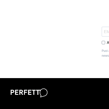
A
Puoi 
newsl