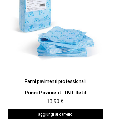

ANTEPRIMA
Panni pavimenti professionali
Panni Pavimenti TNT Retil
13,90 €
aggiungi al carrello