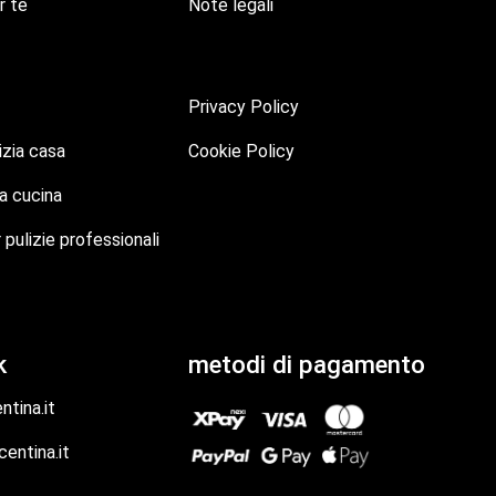
r te
Note legali
Privacy Policy
izia casa
Cookie Policy
la cucina
 pulizie professionali
k
metodi di pagamento
tina.it
entina.it