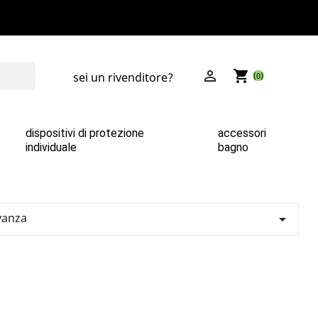

shopping_cart
sei un rivenditore?
(0)
dispositivi di protezione
accessori
individuale
bagno
vanza
