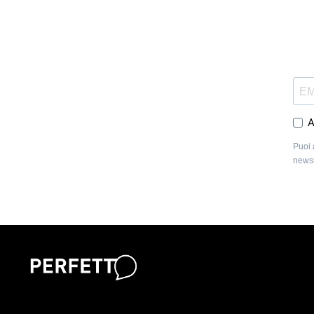
A
Puoi 
newsl