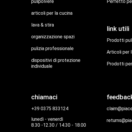
pulipolvere
Perfetto pe
articoli per la cucina
lava & stira
link utili
organizzazione spazi
Prodotti pul
pulizia professionale
Articoli per 
dispositivi di protezione
Prodotti per
individuale
chiamaci
feedbac
+39 0375 833124
claim@piacen
lunedì - venerdì
returns@piac
8.30 -12.30 / 14.30 - 18.00