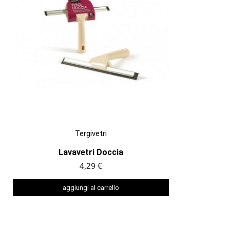

ANTEPRIMA
Tergivetri
Lavavetri Doccia
4,29 €
aggiungi al carrello