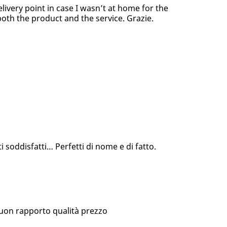
elivery point in case I wasn’t at home for the
both the product and the service. Grazie.
 soddisfatti… Perfetti di nome e di fatto.
buon rapporto qualità prezzo