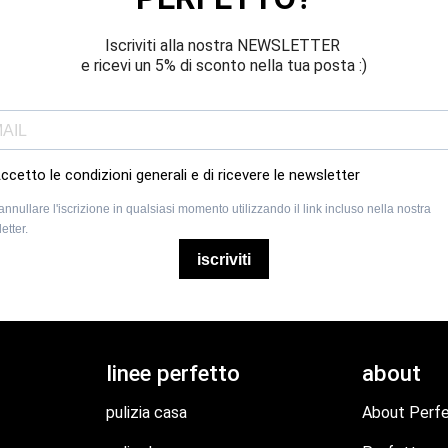
Iscriviti alla nostra NEWSLETTER 
e ricevi un 5% di sconto nella tua posta :)
ccetto le condizioni generali e di ricevere le newsletter
annullare l'iscrizione in qualsiasi momento utilizzando il link incluso nella nostra
etter.
iscriviti
linee perfetto
about
pulizia casa
About Perf