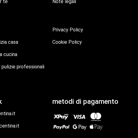
r te
Note legali
Privacy Policy
izia casa
Cookie Policy
la cucina
 pulizie professionali
k
metodi di pagamento
tina.it
entina.it