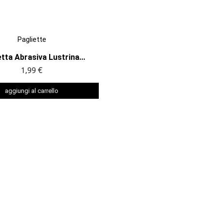

ANTEPRIMA
Pagliette
tta Abrasiva Lustrina...
1,99 €
aggiungi al carrello