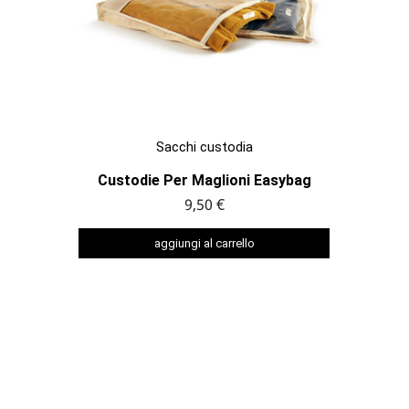

ANTEPRIMA
Sacchi custodia
Custodie Per Maglioni Easybag
9,50 €
aggiungi al carrello