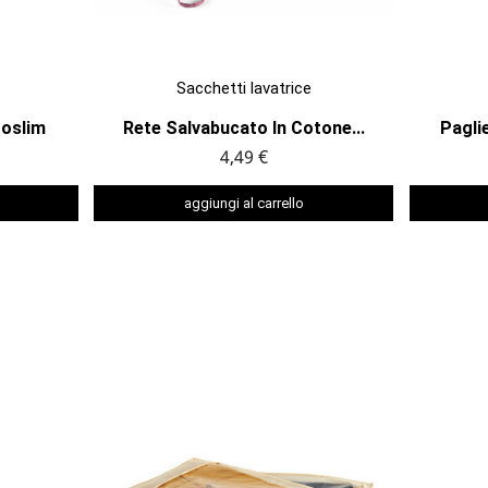

ANTEPRIMA
Sacchetti lavatrice
roslim
Rete Salvabucato In Cotone...
Paglie
4,49 €
aggiungi al carrello