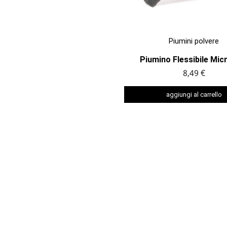

ANTEPRIMA
Piumini polvere
Piumino Flessibile Mic
8,49 €
aggiungi al carrello