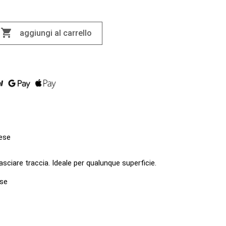

aggiungi al carrello
ese
sciare traccia. Ideale per qualunque superficie.
ese