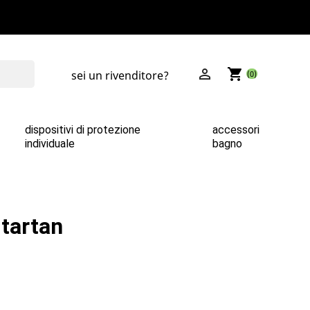

shopping_cart
sei un rivenditore?
(0)
dispositivi di protezione
accessori
individuale
bagno
 tartan