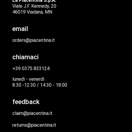
La Piacentina S.p.A.
Viale J.F. Kennedy, 20
46019 Viadana, MN
email
orders@piacentina.it
chiamaci
+39 0375 833124
lunedì - venerdì
8.30 -12.30 / 14.30 - 18.00
feedback
claim@piacentina.it
returns@piacentina.it