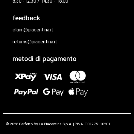
8.30 -12.30 / 14.30 - 18.00
feedback
claim@piacentina.it
returns@piacentina.it
metodi di pagamento
© 2026 Perfetto by
La Piacentina S.p.A.
| P.IVA IT01275110201