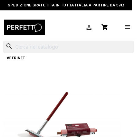
SPEDIZIONE GRATUTITA IN TUTTA ITALIA A PARTIRE DA 59€!

shopping_cart
search
HOME
PULIZIA CASA
TERGIVETRI
LAVAVETRI PER AUTO
VETRINET