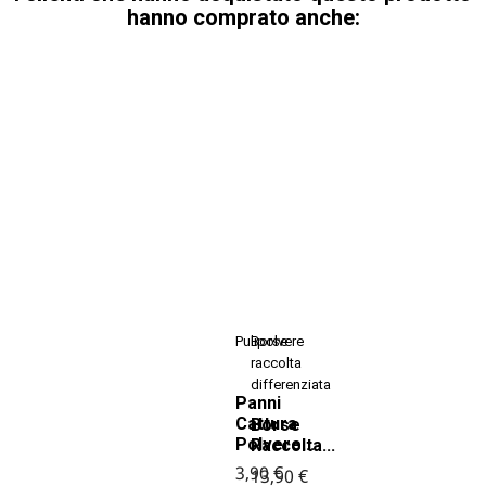
hanno comprato anche:
Pulipolvere
Borse
raccolta
differenziata
Panni
Cattura
Borse
Polvere...
Raccolta...
3,90 €
13,90 €