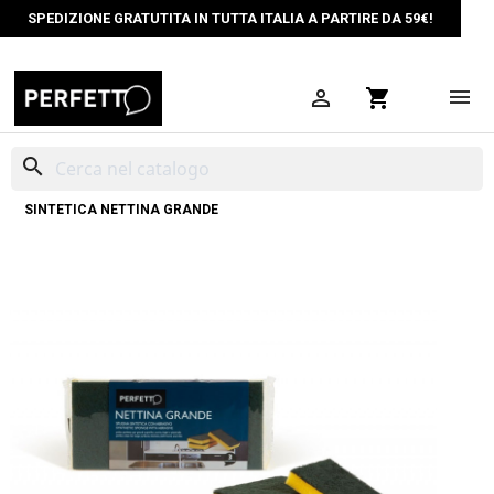
SPEDIZIONE GRATUTITA IN TUTTA ITALIA A PARTIRE DA 59€!

shopping_cart
search
HOME
PULIZIA CASA
SPUGNE ABRASIVE
SPUGNA ABRASIVA
SINTETICA NETTINA GRANDE