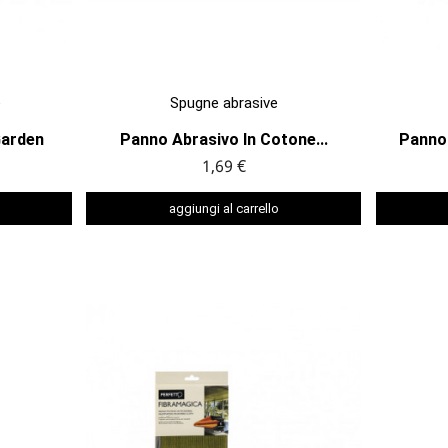

ANTEPRIMA
e
Spugne abrasive
Garden
Panno Abrasivo In Cotone...
Panno 
1,69 €
aggiungi al carrello