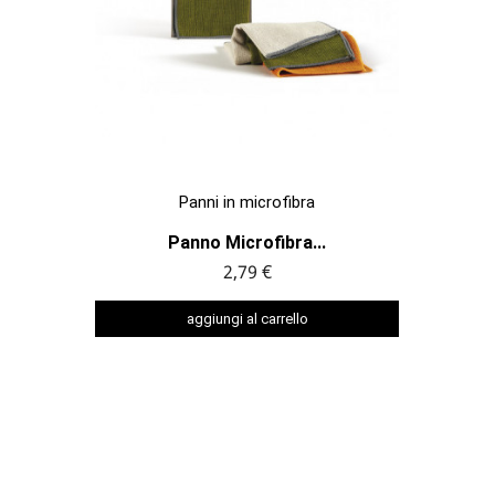

ANTEPRIMA
Panni in microfibra
Panno Microfibra...
2,79 €
aggiungi al carrello