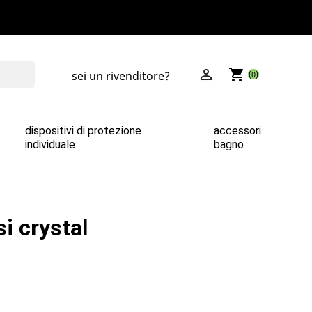

shopping_cart
sei un rivenditore?
(0)
dispositivi di protezione
accessori
individuale
bagno
i crystal