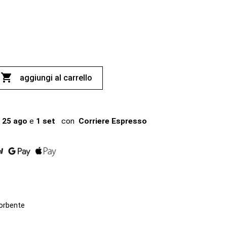

aggiungi al carrello
25 ago
e
1 set
con
Corriere Espresso
sorbente