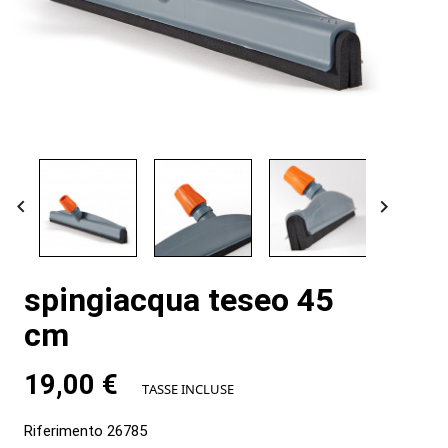


spingiacqua teseo 45
cm
19,00 €
TASSE INCLUSE
Riferimento
26785