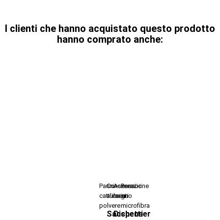
I clienti che hanno acquistato questo prodotto
hanno comprato anche:
Panni
Conservazione
Accessori
Panni
cattura
alimenti
bagno
in
polvere
microfibra
Sacchetti
Dispenser