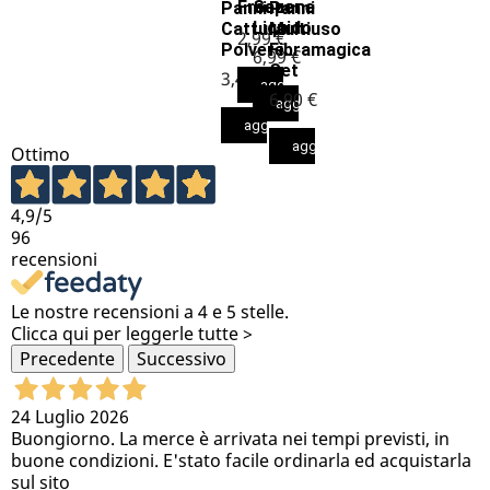
Freezer...
Sapone
Panni
Panni
Liquido
Cattura
Multiuso
2,99 €
Polvere...
Fibramagica
6,99 €
Set
3,49 €
aggiungi al carrello
6,90 €
aggiungi al carrello
aggiungi al carrello
aggiungi al carrello
Ottimo
4,9
/5
96
recensioni
Le nostre recensioni a 4 e 5 stelle.
Clicca qui per leggerle tutte >
Precedente
Successivo
24 Luglio 2026
Buongiorno. La merce è arrivata nei tempi previsti, in
buone condizioni. E'stato facile ordinarla ed acquistarla
sul sito