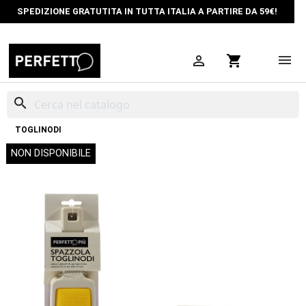
SPEDIZIONE GRATUTITA IN TUTTA ITALIA A PARTIRE DA 59€!

shopping_cart
search
HOME
LAVA&STIRA
SPAZZOLE ABITI
SPAZZOLA PER PELUCCHI
TOGLINODI
NON DISPONIBILE