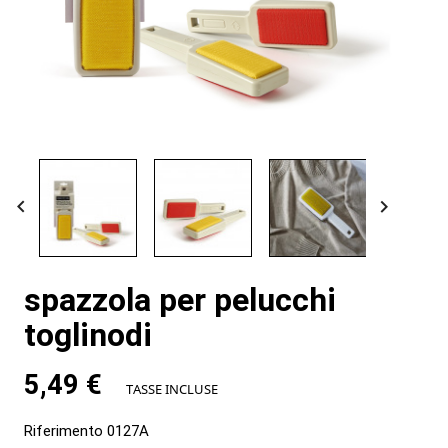


spazzola per pelucchi
toglinodi
5,49 €
TASSE INCLUSE
Riferimento
0127A