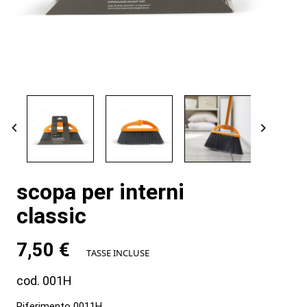


scopa per interni
classic
7,50 €
TASSE INCLUSE
cod. 001H
Riferimento
0011H