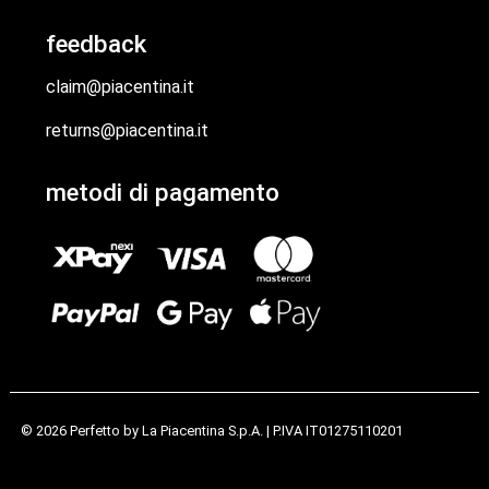
feedback
claim@piacentina.it
returns@piacentina.it
metodi di pagamento
© 2026 Perfetto by
La Piacentina S.p.A.
| P.IVA IT01275110201