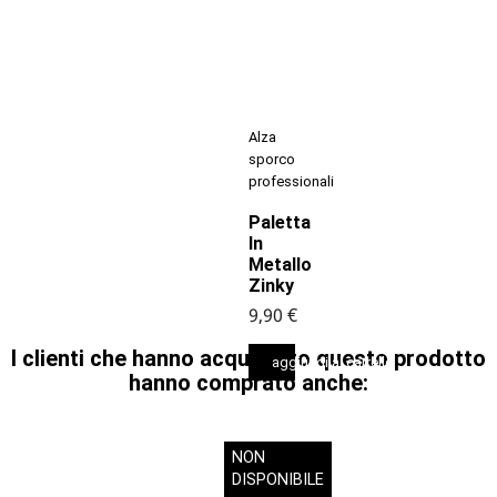
Alza
sporco
professionali
Paletta
In
Metallo
Zinky
9,90 €
I clienti che hanno acquistato questo prodotto
aggiungi al carrello
hanno comprato anche:
NON
DISPONIBILE