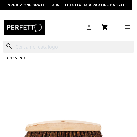
SPEDIZIONE GRATUTITA IN TUTTA ITALIA A PARTIRE DA 59€!

shopping_cart
search
HOME
PULIZIA CASA
SCOPE
SCOPA IN FIBRA DI PALMA
CHESTNUT