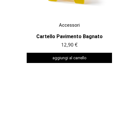

ANTEPRIMA
Accessori
Cartello Pavimento Bagnato
12,90 €
aggiungi al carrello