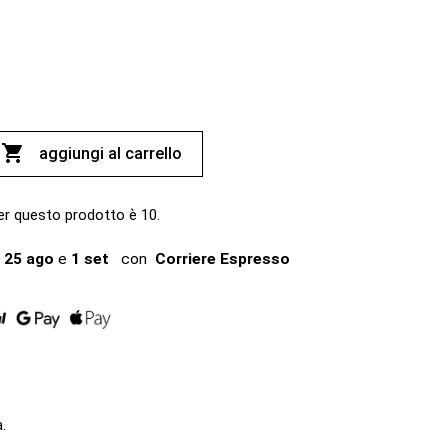

aggiungi al carrello
er questo prodotto è 10.
25 ago
e
1 set
con
Corriere Espresso
a.