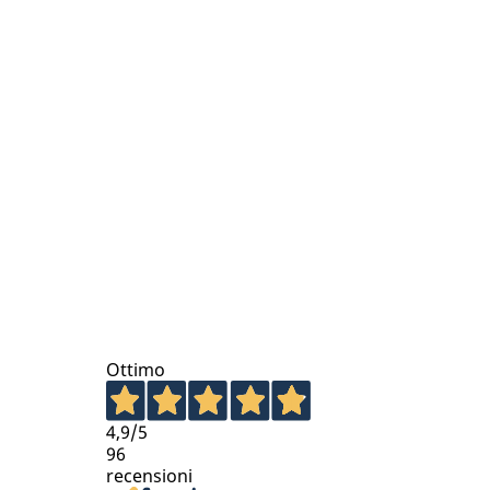
Ottimo
4,9
/5
96
recensioni