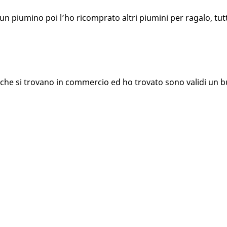
n piumino poi l’ho ricomprato altri piumini per ragalo, tutti
i che si trovano in commercio ed ho trovato sono validi un 
 coperchio per armadio, e aperte. spedizione molto veloce
ggio estremamente accurato, buona qualità del prodotto.