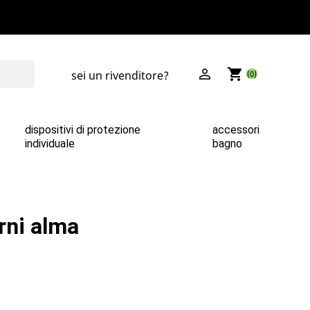

shopping_cart
sei un rivenditore?
(0)
dispositivi di protezione
accessori
individuale
bagno
rni alma