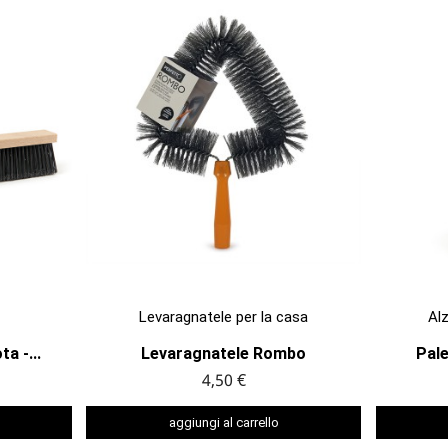

ANTEPRIMA
Levaragnatele per la casa
Al
a -...
Levaragnatele Rombo
Pal
4,50 €
aggiungi al carrello