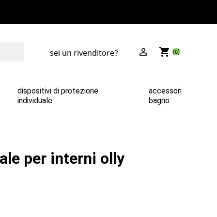

shopping_cart
sei un rivenditore?
(0)
dispositivi di protezione
accessori
individuale
bagno
le per interni olly