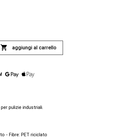

aggiungi al carrello
er pulizie industriali.
o - Fibre: PET riciclato