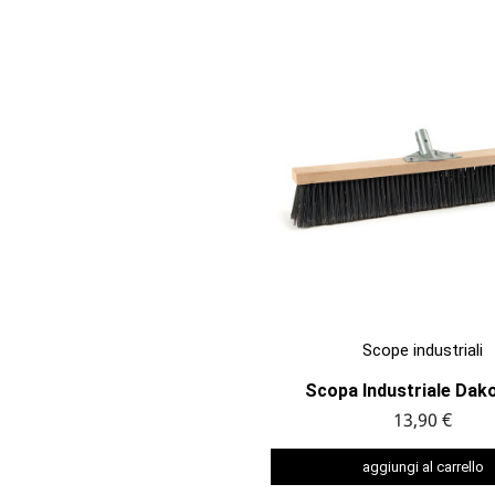

ANTEPRIMA
Scope industriali
Scopa Industriale Dakot
13,90 €
aggiungi al carrello