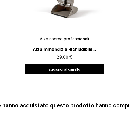

ANTEPRIMA
Alza sporco professionali
Alzaimmondizia Richiudibile...
29,00 €
aggiungi al carrello
che hanno acquistato questo prodotto hanno comp