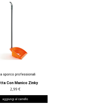

ANTEPRIMA
za sporco professionali
etta Con Manico Zinky
2,99 €
aggiungi al carrello