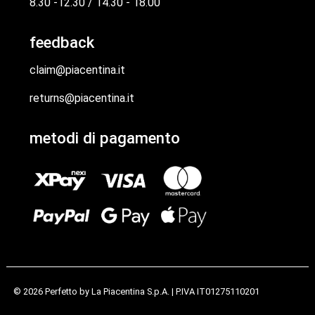
8.30 -12.30 / 14.30 - 18.00
feedback
claim@piacentina.it
returns@piacentina.it
metodi di pagamento
© 2026 Perfetto by
La Piacentina S.p.A.
| P.IVA IT01275110201