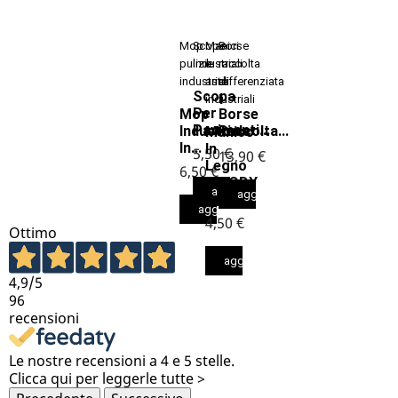
Mop
Scope
Manici
Borse
pulizie
industriali
e
raccolta
industriali
aste
differenziata
Scopa
industriali
Per
Mop
Borse
Pavimenti...
Industriale
Raccolta...
Manico
In...
In
5,50 €
13,90 €
Legno
6,50 €
WOODY
aggiungi al carrello
aggiungi al carrello
Cm.150
aggiungi al carrello
4,50 €
Ottimo
aggiungi al carrello
4,9
/5
96
recensioni
Le nostre recensioni a 4 e 5 stelle.
Clicca qui per leggerle tutte >