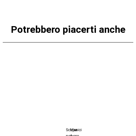
Potrebbero piacerti anche
Scopa
Manici
polvere
e