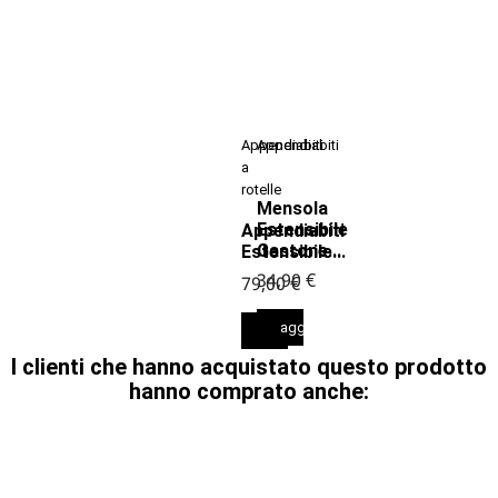
Appendiabiti
Appendiabiti
a
rotelle
Mensola
Estensibile
Appendiabiti
Gastone...
Estensibile...
34,90 €
79,00 €
aggiungi al carrello
aggiungi al carrello
I clienti che hanno acquistato questo prodotto
hanno comprato anche: