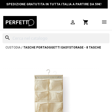
SPEDIZIONE GRATUTITA IN TUTTA ITALIA A PARTIRE DA 59€!

shopping_cart
search
HOME
ORGANIZZAZIONE SPAZI
CUSTODIE PER ABITI
SCATOLE
CUSTODIA
TASCHE PORTAOGGETTI EASYSTORAGE - 8 TASCHE