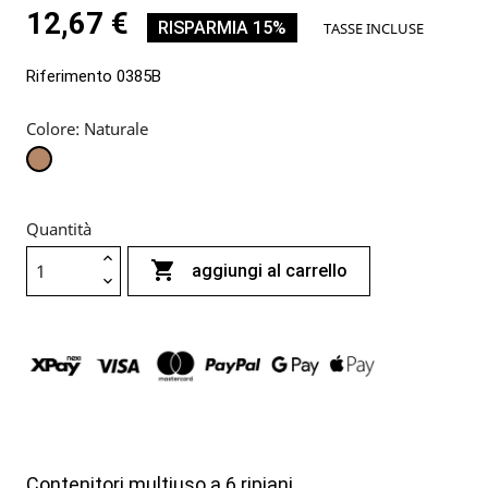
12,67 €
RISPARMIA 15%
TASSE INCLUSE
Riferimento
0385B
Colore: Naturale
Naturale
Quantità

aggiungi al carrello
Contenitori multiuso a 6 ripiani.