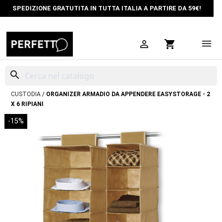
SPEDIZIONE GRATUTITA IN TUTTA ITALIA A PARTIRE DA 59€!

shopping_cart
search
HOME
ORGANIZZAZIONE SPAZI
CUSTODIE PER ABITI
SCATOLE
CUSTODIA
ORGANIZER ARMADIO DA APPENDERE EASYSTORAGE - 2
X 6 RIPIANI
-15%