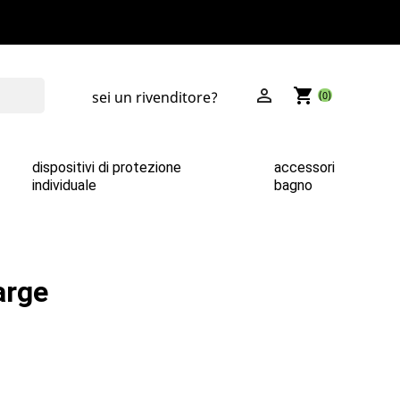

shopping_cart
sei un rivenditore?
(0)
dispositivi di protezione
accessori
individuale
bagno
large