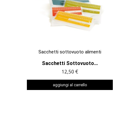

ANTEPRIMA
Sacchetti sottovuoto alimenti
Sacchetti Sottovuoto...
12,50 €
aggiungi al carrello