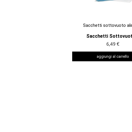

ANTEPRIMA
Sacchetti sottovuoto al
Sacchetti Sottovuot
6,49 €
aggiungi al carrello