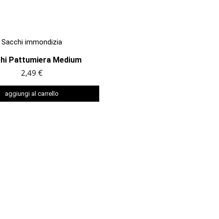

ANTEPRIMA
Sacchi immondizia
hi Pattumiera Medium
2,49 €
aggiungi al carrello