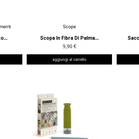

ANTEPRIMA
imenti
Scope
o...
Scopa In Fibra Di Palma...
Sacc
9,90 €
aggiungi al carrello