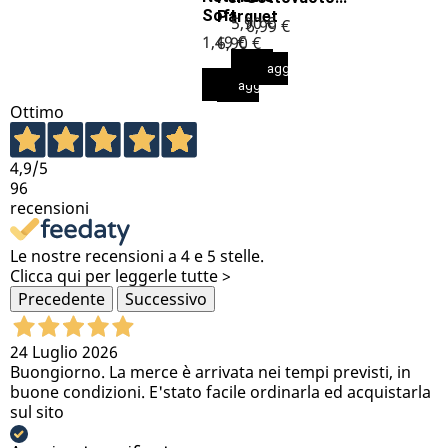
Soft
Parquet
5,90 €
6,99 €
1,49 €
6,90 €
aggiungi al carrello
aggiungi al carrello
aggiungi al carrello
aggiungi al carrello
Ottimo
4,9
/5
96
recensioni
Le nostre recensioni a 4 e 5 stelle.
Clicca qui per leggerle tutte >
Precedente
Successivo
24 Luglio 2026
Buongiorno. La merce è arrivata nei tempi previsti, in
buone condizioni. E'stato facile ordinarla ed acquistarla
sul sito