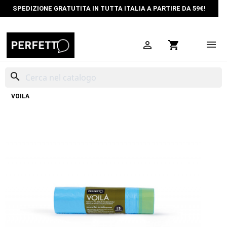
SPEDIZIONE GRATUTITA IN TUTTA ITALIA A PARTIRE DA 59€!

shopping_cart
search
HOME
PULIZIA CASA
SACCHI IMMONDIZIA
SACCHI CON MANIGLIE
VOILÀ