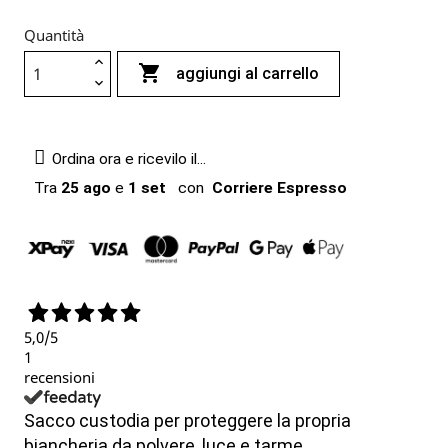
Quantità

aggiungi al carrello
Ordina ora e ricevilo il...
Tra
25 ago
e
1 set
con
Corriere Espresso
5,0
/5
1
recensioni
Sacco custodia per proteggere la propria
biancheria da polvere, luce e tarme.