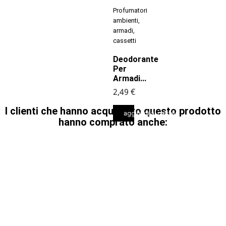
Profumatori
ambienti,
armadi,
cassetti
Deodorante
Per
Armadi...
2,49 €
I clienti che hanno acquistato questo prodotto
aggiungi al carrello
hanno comprato anche: