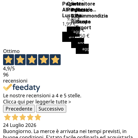
Paglietta
Contenitore
Abrasiva
Pieghevole...
Paletta
Manico
Lustrina...
Alzaimmondizia
Di
9,40 €
Robusto
Scopa
1,99 €
Export
4,99 €
aggiungi al carrello
7,50 €
aggiungi al carrello
aggiungi al carrello
aggiungi al carrello
Ottimo
4,9
/5
96
recensioni
Le nostre recensioni a 4 e 5 stelle.
Clicca qui per leggerle tutte >
Precedente
Successivo
24 Luglio 2026
Buongiorno. La merce è arrivata nei tempi previsti, in
buone condizioni. E'stato facile ordinarla ed acquistarla