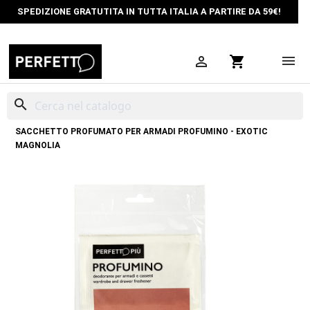
SPEDIZIONE GRATUTITA IN TUTTA ITALIA A PARTIRE DA 59€!

shopping_cart
search
HOME
LAVA&STIRA
PROFUMATORI AMBIENTI, ARMADI, CASSETTI
SACCHETTO PROFUMATO PER ARMADI PROFUMINO - EXOTIC
MAGNOLIA