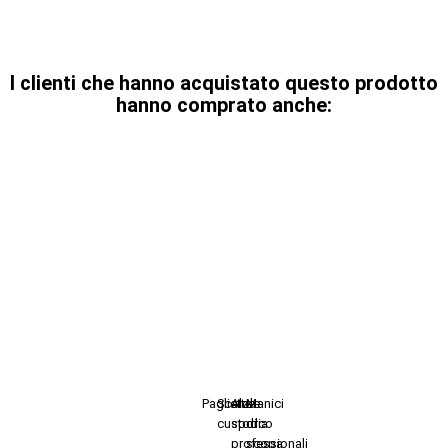
I clienti che hanno acquistato questo prodotto
hanno comprato anche:
Pagliette
Scatole
Alza
Manici
custodia
sporco
di
professionali
scopa