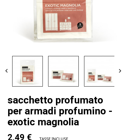


sacchetto profumato
per armadi profumino -
exotic magnolia
2,49 €
TASSE INCLUSE