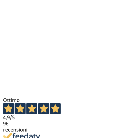
Ottimo
4,9
/5
96
recensioni