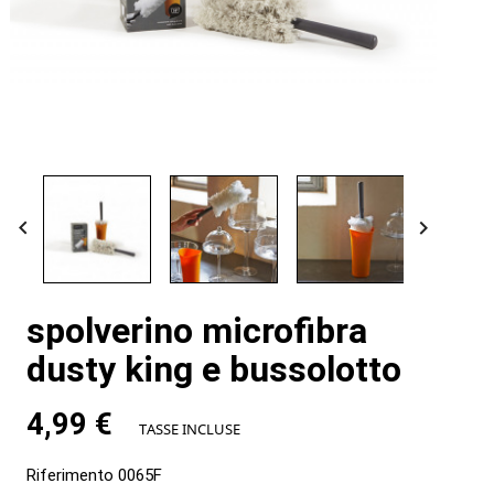


spolverino microfibra
dusty king e bussolotto
4,99 €
TASSE INCLUSE
Riferimento
0065F