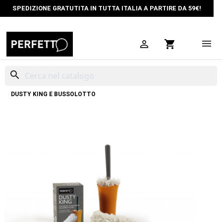
SPEDIZIONE GRATUTITA IN TUTTA ITALIA A PARTIRE DA 59€!

shopping_cart
search
HOME
PULIZIA CASA
PIUMINI POLVERE
SPOLVERINO MICROFIBRA
DUSTY KING E BUSSOLOTTO