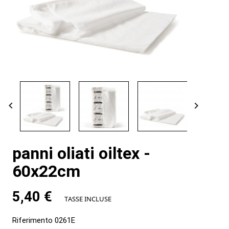


panni oliati oiltex -
60x22cm
5,40 €
TASSE INCLUSE
Riferimento
0261E