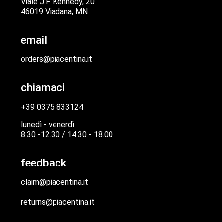
Viale J.F. Kennedy, 20
46019 Viadana, MN
email
orders@piacentina.it
chiamaci
+39 0375 833124
lunedì - venerdì
8.30 -12.30 / 14.30 - 18.00
feedback
claim@piacentina.it
returns@piacentina.it