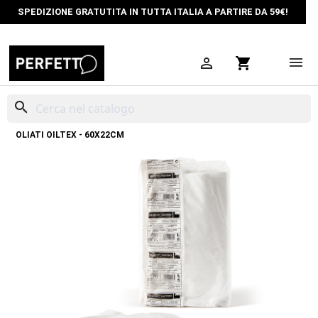
SPEDIZIONE GRATUTITA IN TUTTA ITALIA A PARTIRE DA 59€!

shopping_cart
search
HOME
PULIZIA PROFESSIONALE
PANNI SPECIALI PULIZIA
PANNI
OLIATI OILTEX - 60X22CM