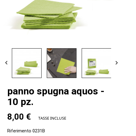


panno spugna aquos -
10 pz.
8,00 €
TASSE INCLUSE
Riferimento
0231B