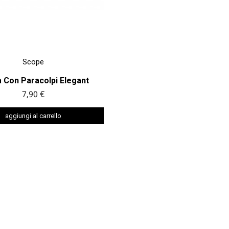

ANTEPRIMA
Scope
 Con Paracolpi Elegant
7,90 €
aggiungi al carrello