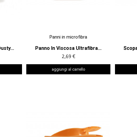

ANTEPRIMA
Panni in microfibra
usty...
Panno In Viscosa Ultrafibra...
Scopa
2,69 €
aggiungi al carrello