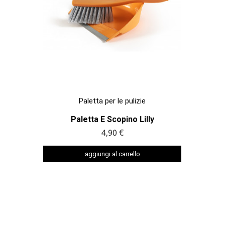

ANTEPRIMA
Paletta per le pulizie
Paletta E Scopino Lilly
4,90 €
aggiungi al carrello