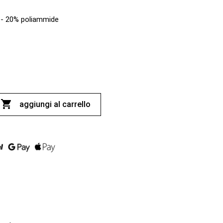
 - 20% poliammide

aggiungi al carrello