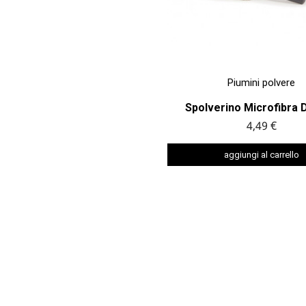

ANTEPRIMA
Piumini polvere
Spolverino Microfibra D
4,49 €
aggiungi al carrello