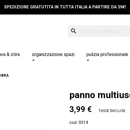
SPEDIZIONE GRATUTITA IN TUTTA ITALIA A PARTIRE DA 59€!
search
ava & stira
organizzazione spazi
pulizia professionale
FIBRA
panno multiuso
3,99 €
TASSE INCLUSE
cod. 0314