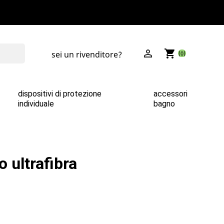

shopping_cart
sei un rivenditore?
(0)
dispositivi di protezione
accessori
individuale
bagno
 ultrafibra