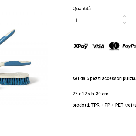
Quantità
set da 5 pezzi accessori pulizia
27 x 12 x h. 39 cm
prodotti: TPR + PP + PET treft