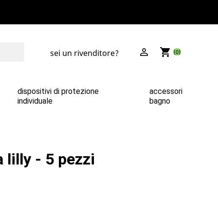

shopping_cart
sei un rivenditore?
(0)
dispositivi di protezione
accessori
individuale
bagno
 lilly - 5 pezzi