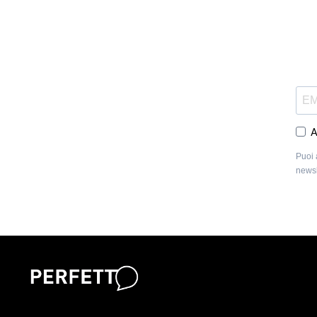
A
Puoi 
newsl