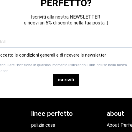
PERFETTO?
Iscriviti alla nostra NEWSLETTER 
e ricevi un 5% di sconto nella tua posta :)
ccetto le condizioni generali e di ricevere le newsletter
annullare l'iscrizione in qualsiasi momento utilizzando il link incluso nella nostra
etter.
iscriviti
linee perfetto
about
pulizia casa
About Perf