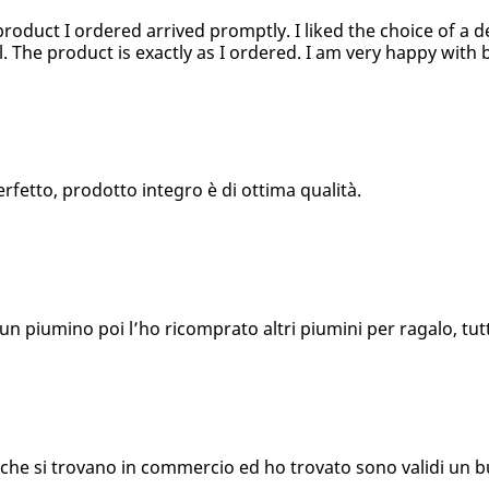
product I ordered arrived promptly. I liked the choice of a d
l. The product is exactly as I ordered. I am very happy with 
fetto, prodotto integro è di ottima qualità.
n piumino poi l’ho ricomprato altri piumini per ragalo, tutti
i che si trovano in commercio ed ho trovato sono validi un 