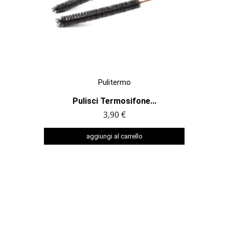

ANTEPRIMA
Pulitermo
Pulisci Termosifone...
3,90 €
aggiungi al carrello