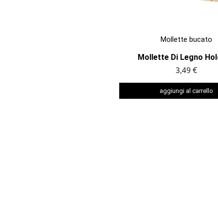

ANTEPRIMA
Mollette bucato
Mollette Di Legno Ho
3,49 €
aggiungi al carrello