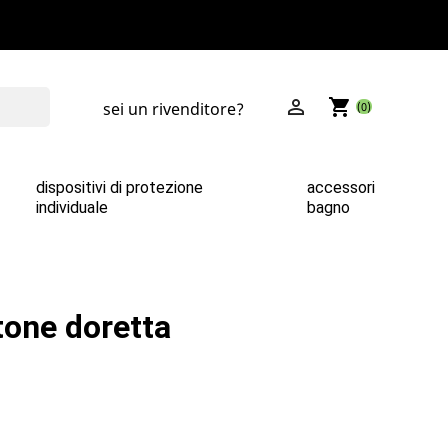

shopping_cart
sei un rivenditore?
(0)
dispositivi di protezione
accessori
individuale
bagno
ttone doretta