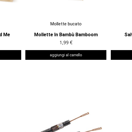

ANTEPRIMA
Mollette bucato
ld Me
Mollette In Bambù Bamboom
Sal
1,99 €
aggiungi al carrello