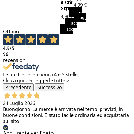
Cm.
A
4,99 €
Strisce...
3,99 €
aggiungi al carrello
9,90 €
aggiungi al carrello
aggiungi al carrello
aggiungi al carrello
Ottimo
4,9
/5
96
recensioni
Le nostre recensioni a 4 e 5 stelle.
Clicca qui per leggerle tutte >
Precedente
Successivo
24 Luglio 2026
Buongiorno. La merce è arrivata nei tempi previsti, in
buone condizioni. E'stato facile ordinarla ed acquistarla
sul sito
Acquirente verificato