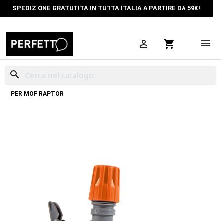
SPEDIZIONE GRATUTITA IN TUTTA ITALIA A PARTIRE DA 59€!

shopping_cart
search
HOME
PULIZIA PROFESSIONALE
MOP PULIZIE INDUSTRIALI
PINZA
PER MOP RAPTOR