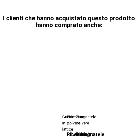
I clienti che hanno acquistato questo prodotto
hanno comprato anche:
Guanti
Piumini
Levaragnatele
Piumini
in
polvere
polvere
lattice
Ricambi
Levaragnatele
Piumino