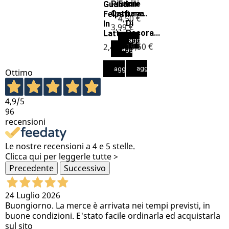
Piumini
Facile
In
Guanti
Cattura...
Lana
Felpati
4,50 €
Di
In
3,99 €
Pecora...
Lattice
aggiungi al carrello
19,50 €
2,49 €
aggiungi al carrello
aggiungi al carrello
aggiungi al carrello
Ottimo
4,9
/5
96
recensioni
Le nostre recensioni a 4 e 5 stelle.
Clicca qui per leggerle tutte >
Precedente
Successivo
24 Luglio 2026
Buongiorno. La merce è arrivata nei tempi previsti, in
buone condizioni. E'stato facile ordinarla ed acquistarla
sul sito