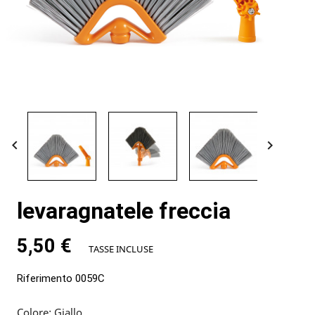


levaragnatele freccia
5,50 €
TASSE INCLUSE
Riferimento
0059C
Colore: Giallo