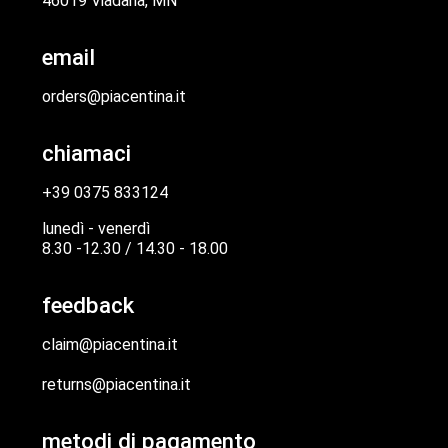
46019 Viadana, MN
email
orders@piacentina.it
chiamaci
+39 0375 833124
lunedì - venerdì
8.30 -12.30 / 14.30 - 18.00
feedback
claim@piacentina.it
returns@piacentina.it
metodi di pagamento