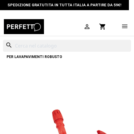
SPEDIZIONE GRATUTITA IN TUTTA ITALIA A PARTIRE DA 59€!

shopping_cart
search
HOME
PULIZIA PROFESSIONALE
LAVAPAVIMENTI SPECIALI
TELAIO
PER LAVAPAVIMENTI ROBUSTO