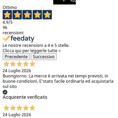
aggiungi al carrello
aggiungi al carrello
aggiungi al carrello
Ottimo
4,9
/5
96
recensioni
Le nostre recensioni a 4 e 5 stelle.
Clicca qui per leggerle tutte >
Precedente
Successivo
24 Luglio 2026
Buongiorno. La merce è arrivata nei tempi previsti, in
buone condizioni. E'stato facile ordinarla ed acquistarla
sul sito
Acquirente verificato
24 Luglio 2026