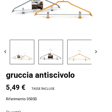


gruccia antiscivolo
5,49 €
TASSE INCLUSE
Riferimento
0505D