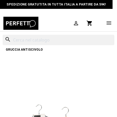
SPEDIZIONE GRATUTITA IN TUTTA ITALIA A PARTIRE DA 59€!

shopping_cart
search
HOME
ORGANIZZAZIONE SPAZI
ATTACCAPANNI METALLO
GRUCCIA ANTISCIVOLO