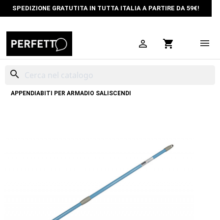
SPEDIZIONE GRATUTITA IN TUTTA ITALIA A PARTIRE DA 59€!

shopping_cart
search
HOME
ORGANIZZAZIONE SPAZI
ASTE ARMADIO
ASTA
APPENDIABITI PER ARMADIO SALISCENDI